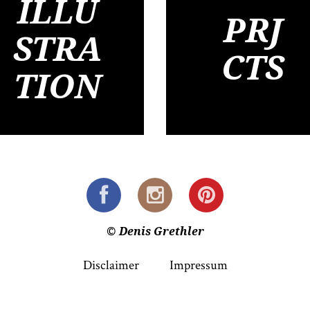
ILLU
PRJ
STRA
CTS
TION
© Denis Grethler
Disclaimer
Impressum